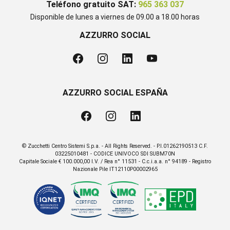
Teléfono gratuito SAT:
965 363 037
Disponible de lunes a viernes de 09.00 a 18.00 horas
AZZURRO SOCIAL
AZZURRO SOCIAL ESPAÑA
© Zucchetti Centro Sistemi S.p.a. - All Rights Reserved. - P.I.01262190513 C.F.
03225010481 - CODICE UNIVOCO SDI SUBM70N
Capitale Sociale € 100.000,00 I.V. / Rea n° 11531 - C.c.i.a.a. n° 94189 - Registro
Nazionale Pile IT12110P00002965