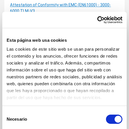
Attestation of Conformity with EMC (EN61000) - 3000-
6000 TLM-V3
Attestation of Conformity with LVD (EN62109) - 3000-6000
TLM-V3
Attestation of Conformity with EN50549_VDE0126 - 3000-
Esta página web usa cookies
6000 TLM-V3
Las cookies de este sitio web se usan para personalizar
CE Declaratation of Conformity ZCS
el contenido y los anuncios, ofrecer funciones de redes
sociales y analizar el tráfico. Además, compartimos
Certificate of Factory Inspection ZCS
información sobre el uso que haga del sitio web con
nuestros partners de redes sociales, publicidad y análisis
FIRMWARE
web, quienes pueden combinarla con otra información
No actualice el dispositivo si Haga
clic aquí
que les haya proporcionado o que hayan recopilado a
partir del uso que haya hecho de sus servicios.
Actualización y parámetros de seguridad V3 2 botónes ES
Firmware 3000 6000 TLM V3 V50004 01 04
Selección
Necesario
de
Safety Standard for 3000 6000 TLM V3
consentimiento