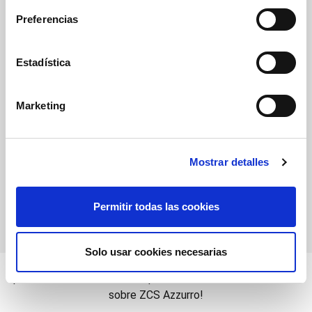
Firmware for 3000-6000TLM-V3 (BRV060508_01_04)
Preferencias
Safety Standard for 3000-6000TLM-V3 (PO12.3-10.06)
Estadística
SISTEMAS DE MONITOREO
Adaptador Wifi Usb
Marketing
Adaptador Ethernet Usb
Adaptador 4g Usb
Mostrar detalles
Datalogger Negro (Hasta 31 Inversores)
Permitir todas las cookies
Solo usar cookies necesarias
¿Te interesan los inversores ZCS?
¡No dudes en contactarnos para recibir toda la información
sobre ZCS Azzurro!