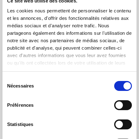
Ce site web utilise des cookies.
TLM-V2
Les cookies nous permettent de personnaliser le contenu
Attestation of Conformity with EN50549 - 3000-6000 TLM-
et les annonces, d'offrir des fonctionnalités relatives aux
V2
médias sociaux et d'analyser notre trafic. Nous
CE Declaratation of Conformity ZCS
partageons également des informations sur l'utilisation de
notre site avec nos partenaires de médias sociaux, de
Certificate of Factory Inspection ZCS
publicité et d'analyse, qui peuvent combiner celles-ci
avec d'autres informations que vous leur avez fournies
FIRMWARE
ou qu'ils ont collectées lors de votre utilisation de leurs
Ne mettez pas à jour votre appareil si vous
cliquez ici
services.
Sélection
Firmware 3000-6000 TLM-V2 (V3.70) - only V chip
Nécessaires
du
Firmware 3000-6000 TLM-V2 (V4.00) - only G chip
consentement
Préférences
SYSTÈMES DE SUIV
Adaptateur Wifi Externe
Statistiques
Adaptateur Ethernet Externe