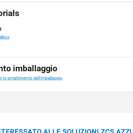
orials
I
llbox
to imballaggio
r lo smaltimento dell'imballaggio
INTERESSATO ALLE SOLUZIONI ZCS AZZ