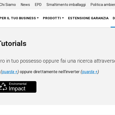
Chi Siamo
News
EPD
Smaltimento imballaggi
Politica ambie
PER IL TUO BUSINESS
PRODOTTI
ESTENSIONE GARANZIA
D
utorials
ro in tuo possesso oppure fai una ricerca attraverso
a
(
guarda +
)
oppure direttamente nell’inverter
(
guarda +
)