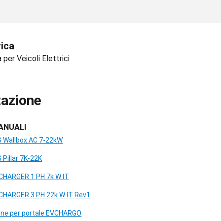
rica
a per Veicoli Elettrici
azione
ANUALI
 Wallbox AC 7-22kW
Pillar 7K-22K
CHARGER 1 PH 7k W IT
CHARGER 3 PH 22k W IT Rev1
one per portale EVCHARGO