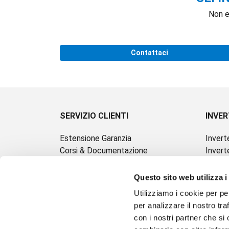
Non e
Contattaci
SERVIZIO CLIENTI
INVE
Estensione Garanzia
Inver
Corsi & Documentazione
Invert
Assistenza
Invert
Privacy Policy
Soluzi
Questo sito web utilizza i
Cookie Policy
Siste
Utilizziamo i cookie per pe
Batter
per analizzare il nostro tra
Mobili
con i nostri partner che si
Pompe