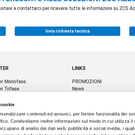
sitare a contattarci per ricevere tutte le informazioni su ZCS Az
Invia richiesta tecnica
RTER
LINKS
ter Monofase
PROMOZIONI
er Trifase
News
er per accumulo
Chi siamo
oni Made in Europe
Contatti
 cookie
mi BESS Outdoor
Responsabilità Sociale
rsonalizzare contenuti ed annunci, per fornire funzionalità dei so
ie
Tutela dell'ambiente
ffico. Condividiamo inoltre informazioni sul modo in cui utilizza il 
tà elettrica
EPD
 occupano di analisi dei dati web, pubblicità e social media, i qual
 di Calore & Scaldaacqua
Smaltimento imballaggi