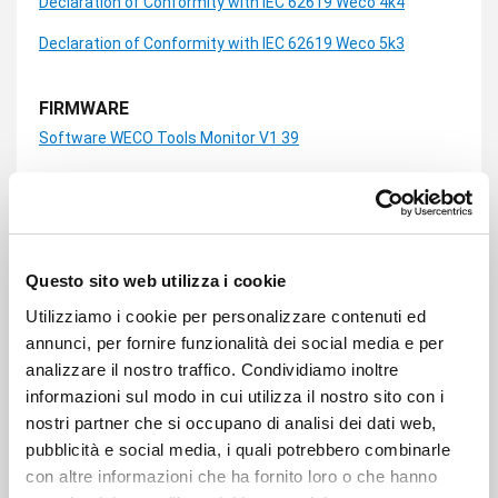
Declaration of Conformity with IEC 62619 Weco 4k4
Declaration of Conformity with IEC 62619 Weco 5k3
FIRMWARE
Software WECO Tools Monitor V1 39
Firmware 4 K4 Pro V386
Software WECO MONITOR 4 K4 LT V1 11 Battery LT
Firmware 4 K4 LT V01620
Questo sito web utilizza i cookie
Utilizziamo i cookie per personalizzare contenuti ed
annunci, per fornire funzionalità dei social media e per
analizzare il nostro traffico. Condividiamo inoltre
Video Tutorials
informazioni sul modo in cui utilizza il nostro sito con i
nostri partner che si occupano di analisi dei dati web,
RISOLUZIONE PROBLEMI
pubblicità e social media, i quali potrebbero combinarle
Batterie 4k4 & Ibrido monofase HYD 3000/6000-ZSS -
con altre informazioni che ha fornito loro o che hanno
Aggiornamento-Equilibrio Senza Carica Batterie