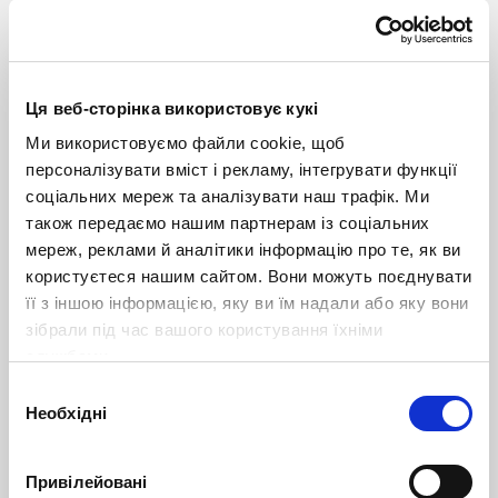
Declaration of Conformity with EN62619 AZZURRO LV
ZSX5000
Ця веб-сторінка використовує кукі
FIRMWARE (МІКРОПРОГРАМА)
Ми використовуємо файли cookie, щоб
Tabella compatibilità aggiornamenti Azzurro r04
персоналізувати вміст і рекламу, інтегрувати функції
SW Monitoraggio 2 5 1
соціальних мереж та аналізувати наш трафік. Ми
також передаємо нашим партнерам із соціальних
SW Monitoraggio 2 5 4
мереж, реклами й аналітики інформацію про те, як ви
SW Upgarde V1 0 5
користуєтеся нашим сайтом. Вони можуть поєднувати
її з іншою інформацією, яку ви їм надали або яку вони
FW 9 A55
зібрали під час вашого користування їхніми
FW 13770 1
службами.
Вибір
FW 13770 2
Необхідні
згоди
FIRMWARE ZSX5000S
Привілейовані
Upgrade procedure 3000SP and ZSX5000S [EN]