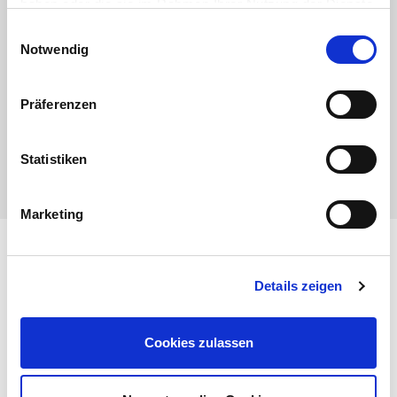
haben oder die sie im Rahmen Ihrer Nutzung der Dienste
Annex to certificate VDE4110 Power Magic
gesammelt haben.
Einwilligungsauswahl
Certification of Conformity with TOR Erzeuger Typ A
Notwendig
Power Magic
Certification of Conformity with TOR Erzeuger Typ BCD
Präferenzen
Power Magic
Statistiken
Marketing
Sind Sie Installateur?
Zögern Sie nicht, sich an uns zu wenden, um alle
Informationen zu ZCS Azzurro zu erhalten!
Details zeigen
Kontaktieren Sie uns
Cookies zulassen
Senden Sie eine technische Anfrage
Durchsuchen Sie den Online-Katalog