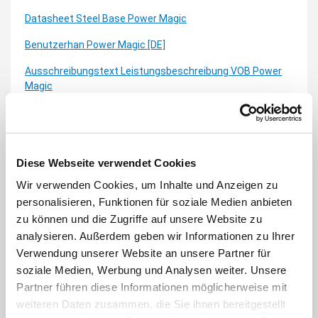
Datasheet Steel Base Power Magic
Benutzerhan Power Magic [DE]
Ausschreibungstext Leistungsbeschreibung VOB Power
Magic
Power Magic Manual Maintenance [EN]
GARANTIE
Diese Webseite verwendet Cookies
T&C's Power Magic Azzurro ZCS [DE]
Wir verwenden Cookies, um Inhalte und Anzeigen zu
personalisieren, Funktionen für soziale Medien anbieten
ZERTIFIZIERUNGEN
zu können und die Zugriffe auf unsere Website zu
Certificate of Unit VDE4105 Power Magic
analysieren. Außerdem geben wir Informationen zu Ihrer
Verwendung unserer Website an unsere Partner für
Certificate of Network and System Protection VDE4105
soziale Medien, Werbung und Analysen weiter. Unsere
Power Magic
Partner führen diese Informationen möglicherweise mit
Certificate of Unit VDE4110 Power Magic
weiteren Daten zusammen, die Sie ihnen bereitgestellt