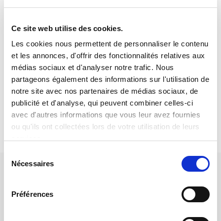
Robuste
Aluminium moulé sous pression, indice de
Ce site web utilise des cookies.
protection IP65 et composants de haute
Les cookies nous permettent de personnaliser le contenu
qualité
et les annonces, d'offrir des fonctionnalités relatives aux
médias sociaux et d'analyser notre trafic. Nous
partageons également des informations sur l'utilisation de
Garanti
notre site avec nos partenaires de médias sociaux, de
2 ans de garantie extensible gratuitement à 5-
publicité et d'analyse, qui peuvent combiner celles-ci
10 ans en s’enregistrant dans la section «
avec d'autres informations que vous leur avez fournies
Extension Garantie »
ou qu'ils ont collectées lors de votre utilisation de leurs
services.
Sélection
Nécessaires
du
consentement
Préférences
Adaptateur Wi-Fi USB
Adaptateur Ethernet USB