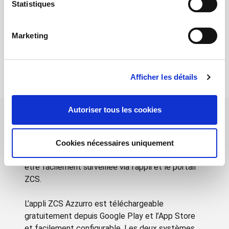
Statistiques
Marketing
Adaptateur 4G USB
Datalogger Noir (jusqu’à 31
onduleurs)
Afficher les détails
Autoriser tous les cookies
Application & Logiciel
Cookies nécessaires uniquement
Toute la gamme des onduleurs ZCS Azzurro peut
être facilement surveillée via l’appli et le portail
ZCS.
L’appli ZCS Azzurro est téléchargeable
gratuitement depuis Google Play et l’App Store
et facilement configurable. Les deux systèmes