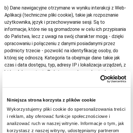
b) Dane nawigacyjne otrzymane w wyniku interakcji z Web-
Aplikacji (techniczne pliki cookie), takie jak rozpoznanie
użytkownika, język i przechowywanie sesji. Są to
informacje, które nie są gromadzone w celu ich przypisania
do Państwa, lecz z uwagi na swój charakter mogą - dzięki
opracowaniu i połączeniu z danymi posiadanymi przez
podmioty trzecie - pozwolić na identyfikację osoby, do
której się odnoszą. Kategoria ta obejmuje dane takie jak
czas i data dostępu, typ, adresy IP i lokalizacja urządzeń, z
których korzystacie Państwo w celu uzyskania dostępu,
zapytania do Web-Aplikacji, odpowiedzi udzielone przez
Web-Aplikację podczas korzystania z Web-Aplikacji.
Prosimy o zapoznanie się z odpowiednią
polityką cookies
.
Niniejsza strona korzysta z plików cookie
Należy pamiętać, że jeśli użytkownik wyrazi zgodę na
stosowanie plików cookie, jego dane będą również
Wykorzystujemy pliki cookie do spersonalizowania treści
przetwarzane przez firmę zewnętrzną zgodnie z wyżej
i reklam, aby oferować funkcje społecznościowe i
wymienioną polityką
plików cookie
i jej
polityką
analizować ruch w naszej witrynie. Informacje o tym, jak
prywatności
.
korzystasz z naszej witryny, udostępniamy partnerom