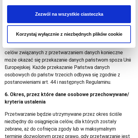
powyżej dostępna jest w Spółce.
Zezwól na wszystkie ciasteczka
5. Przekazywanie danych osobowych do państwa
trzeciego lub organizacji międzynarodowej
Korzystaj wyłącznie z niezbędnych plików cookie
Państwa dane będą przetwarzane głównie we Włoszech i
w Unii Europejskiej. Jednakże w celu realizacji wyraźnych
celów związanych z przetwarzaniem danych konieczne
może okazać się przekazanie danych państwom spoza Unii
Europejskiej. Każde przekazanie Państwa danych
osobowych do państw trzecich odbywa się zgodnie z
postanowieniami art. 44 i następnych Regulaminu.
6. Okres, przez które dane osobowe przechowywane/
kryteria ustalenia
Przetwarzanie będzie utrzymywane przez okres ściśle
niezbędny do osiągnięcia celów, dla których zostały
zebrane, aż do cofnięcia zgody lub w maksymalnym
terminie dozwolonym przez prawo, gdy przetwarzanie jest