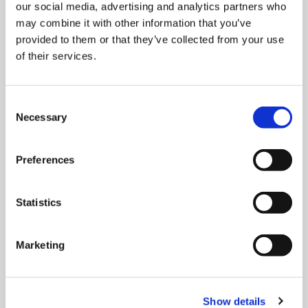
our social media, advertising and analytics partners who
INVERSORES
may combine it with other information that you’ve
provided to them or that they’ve collected from your use
Inversor monofásico
of their services.
Inversor trifásico
Inversor para armazenamento
Baterias BT
Consent
Mobilidade elétrica
Necessary
Selection
Sistemas de monitoramento
Preferences
LIGAÇÕES
Statistics
Notícias
Quem somos
Contactos
Marketing
Responsabilidade Social
EPD
Environmental protection
Show details
Eliminação de embalagens